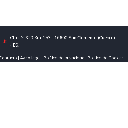
Ctra. N-310 Km. 153 - 16600 San Clemente (Cuenca)
- ES.
Contacto
|
Aviso legal
|
Política de privacidad
|
Politica de Cookies