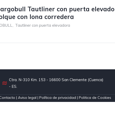
argobull Tautliner con puerta elevado
lque con lona corredera
OBULL
,
Tautliner con puerta elevadora
Ctra. N-310 Km. 153 - 16600 San Clemente (Cuenca)
- ES.
Contacto
|
Aviso legal
|
Política de privacidad
|
Politica de Cookies