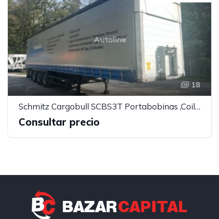
18
Schmitz Cargobull SCBS3T Portabobinas ,Coil semirremolque con lona corredera
Consultar precio