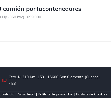
0 camión portacontenedores
0 Hp (368 kW)
,
699.000
Ctra. N-310 Km. 153 - 16600 San Clemente (Cuenca)
- ES.
Contacto
|
Aviso legal
|
Política de privacidad
|
Politica de Cookies