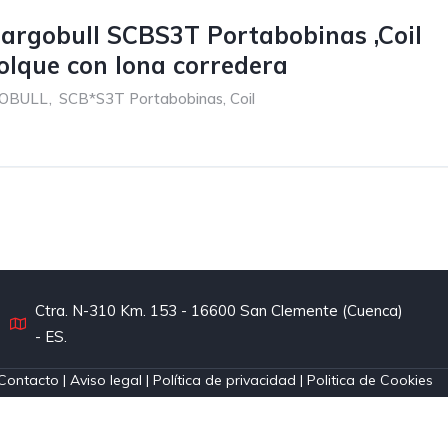
argobull SCBS3T Portabobinas ,Coil
lque con lona corredera
OBULL
,
SCB*S3T Portabobinas, Coil
Ctra. N-310 Km. 153 - 16600 San Clemente (Cuenca)
- ES.
Contacto
|
Aviso legal
|
Política de privacidad
|
Politica de Cookies