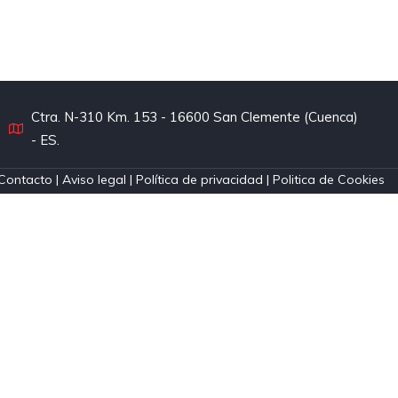
Ctra. N-310 Km. 153 - 16600 San Clemente (Cuenca)
- ES.
Contacto
|
Aviso legal
|
Política de privacidad
|
Politica de Cookies