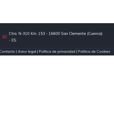
Ctra. N-310 Km. 153 - 16600 San Clemente (Cuenca)
- ES.
Contacto
|
Aviso legal
|
Política de privacidad
|
Politica de Cookies