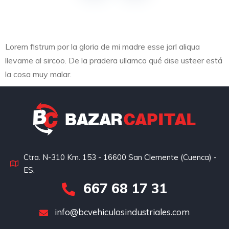
Lorem fistrum por la gloria de mi madre esse jarl aliqua
llevame al sircoo. De la pradera ullamco qué dise usteer está
la cosa muy malar.
Ctra. N-310 Km. 153 - 16600 San Clemente (Cuenca) -
ES.
667 68 17 31
info@bcvehiculosindustriales.com